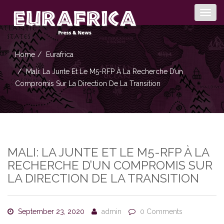
Togg
navig
Home
Eurafrica
Mali: La Junte Et Le M5-RFP À La Recherche D’un
Compromis Sur La Direction De La Transition
MALI: LA JUNTE ET LE M5-RFP À LA
RECHERCHE D’UN COMPROMIS SUR
LA DIRECTION DE LA TRANSITION
September 23, 2020
admin
0 Comments