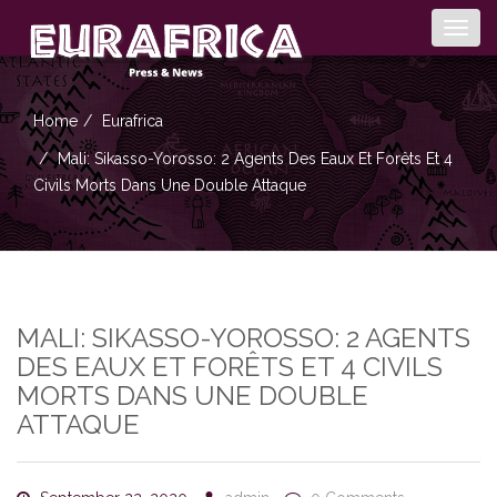
Togg
navig
Home
Eurafrica
Mali: Sikasso-Yorosso: 2 Agents Des Eaux Et Forêts Et 4
Civils Morts Dans Une Double Attaque
MALI: SIKASSO-YOROSSO: 2 AGENTS
DES EAUX ET FORÊTS ET 4 CIVILS
MORTS DANS UNE DOUBLE
ATTAQUE