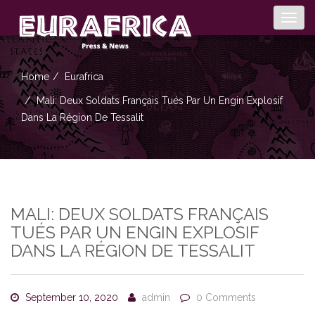
Togg
navig
Home
Eurafrica
Mali: Deux Soldats Français Tués Par Un Engin Explosif
Dans La Région De Tessalit
MALI: DEUX SOLDATS FRANÇAIS
TUÉS PAR UN ENGIN EXPLOSIF
DANS LA RÉGION DE TESSALIT
September 10, 2020
admin
0 Comments