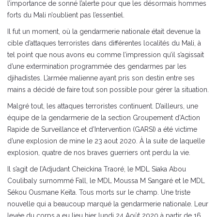
l’importance de sonné l’alerte pour que les désormais hommes
forts du Mali n’oublient pas l’essentiel.
Il fut un moment, où la gendarmerie nationale était devenue la
cible d’attaques terroristes dans différentes localités du Mali, à
tel point que nous avons eu comme l’impression qu’il s’agissait
d’une extermination programmée des gendarmes par les
djihadistes. L’armée malienne ayant pris son destin entre ses
mains a décidé de faire tout son possible pour gérer la situation.
Malgré tout, les attaques terroristes continuent. D’ailleurs, une
équipe de la gendarmerie de la section Groupement d’Action
Rapide de Surveillance et d’Intervention (GARSI) a été victime
d’une explosion de mine le 23 aout 2020. À la suite de laquelle
explosion, quatre de nos braves guerriers ont perdu la vie.
Il s’agit de l’Adjudant Cheickina Traoré, le MDL Siaka Abou
Coulibaly surnommé Fall, le MDL Moussa M Sangaré et le MDL
Sékou Ousmane Keïta. Tous morts sur le champ. Une triste
nouvelle qui a beaucoup marqué la gendarmerie nationale. Leur
levée du corps a eu lieu hier lundi 24 Août 2020 à partir de 16