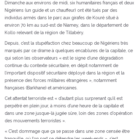
Dimanche aux environs de midi, six humanitaires français et deux
Nigériens (un guide et un chauffeur) ont été tués par des
individus armés dans le parc aux girafes de Kouré situé à
environ 70 km au sud-est de Niamey, dans le département de
Kollo relevant de la région de Tillabéry.
Depuis, c’est la stupéfaction chez beaucoup de Nigériens très
marqués par ce drame à quelques encablures de la capitale, ce
qui selon les observateurs « est le signe d’une dégradation
continue du contexte sécuritaire, en dépit notamment de
l’important dispositif sécuritaire déployé dans la région et la
présence des forces militaires étrangères », notamment
françaises (Barkhane) et américaines.
Cet attentat terroriste est « d’autant plus surprenant qu’il est
perpétré en plein jour, à moins d’une heure de la capitale et
dans une zone jusque-là jugée sûre, loin des zones d’opération
des mouvements terroristes ».
« C’est dommage que ça se passe dans une zone censée être
tranquille, où l’on part se détendre les week-ends », s’est