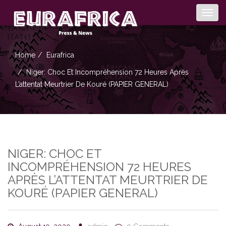
Togg
navig
Home
Eurafrica
Niger: Choc Et Incompréhension 72 Heures Après
L’attentat Meurtrier De Kouré (PAPIER GENERAL)
NIGER: CHOC ET
INCOMPRÉHENSION 72 HEURES
APRÈS L’ATTENTAT MEURTRIER DE
KOURÉ (PAPIER GENERAL)