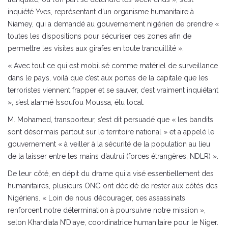
inquiété Yves, représentant d’un organisme humanitaire à
Niamey, qui a demandé au gouvernement nigérien de prendre «
toutes les dispositions pour sécuriser ces zones afin de
permettre les visites aux girafes en toute tranquillité ».
« Avec tout ce qui est mobilisé comme matériel de surveillance
dans le pays, voilà que c’est aux portes de la capitale que les
terroristes viennent frapper et se sauver, c’est vraiment inquiétant
», s’est alarmé Issoufou Moussa, élu local.
M. Mohamed, transporteur, s’est dit persuadé que « les bandits
sont désormais partout sur le territoire national » et a appelé le
gouvernement « à veiller à la sécurité de la population au lieu
de la laisser entre les mains d’autrui (forces étrangères, NDLR) ».
De leur côté, en dépit du drame qui a visé essentiellement des
humanitaires, plusieurs ONG ont décidé de rester aux côtés des
Nigériens. « Loin de nous décourager, ces assassinats
renforcent notre détermination à poursuivre notre mission »,
selon Khardiata N’Diaye, coordinatrice humanitaire pour le Niger.