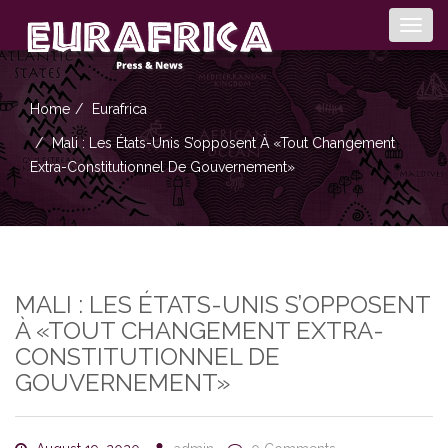
Togg
navig
Home
Eurafrica
Mali : Les États-Unis S’opposent À «tout Changement
Extra-Constitutionnel De Gouvernement»
MALI : LES ÉTATS-UNIS S’OPPOSENT
À «TOUT CHANGEMENT EXTRA-
CONSTITUTIONNEL DE
GOUVERNEMENT»