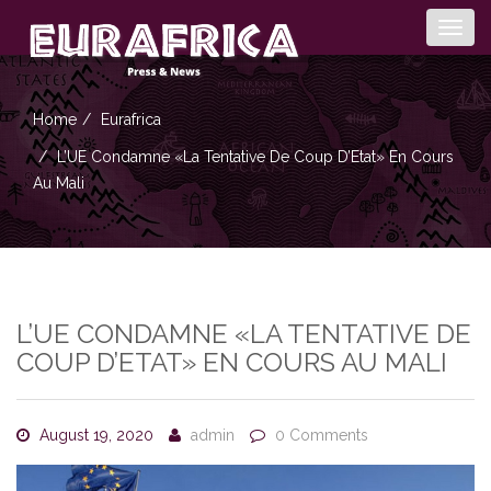
Togg
navig
Home
Eurafrica
L’UE Condamne «la Tentative De Coup D’Etat» En Cours
Au Mali
L’UE CONDAMNE «LA TENTATIVE DE
COUP D’ETAT» EN COURS AU MALI
August 19, 2020
admin
0 Comments