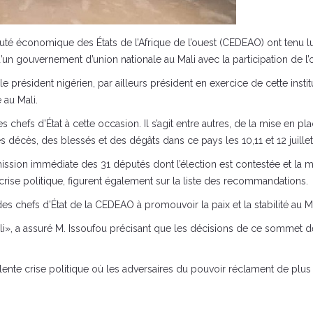
é économique des États de l’Afrique de l’ouest (CEDEAO) ont tenu lu
n gouvernement d’union nationale au Mali avec la participation de l’op
président nigérien, par ailleurs président en exercice de cette instit
 au Mali.
s chefs d’État à cette occasion. Il s’agit entre autres, de la mise en 
s décès, des blessés et des dégâts dans ce pays les 10,11 et 12 juillet
mission immédiate des 31 députés dont l’élection est contestée et la 
rise politique, figurent également sur la liste des recommandations.
es chefs d’État de la CEDEAO à promouvoir la paix et la stabilité au Ma
, a assuré M. Issoufou précisant que les décisions de ce sommet devr
olente crise politique où les adversaires du pouvoir réclament de plu