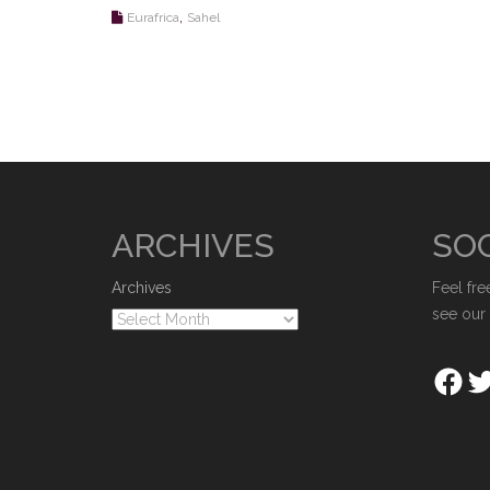
,
Eurafrica
Sahel
ARCHIVES
SOC
Archives
Feel fre
see our