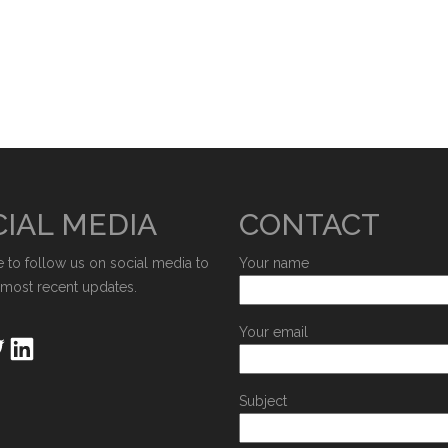
IAL MEDIA
CONTACT
e to follow us on social media to
Your name
 most recent updates.
Your email
Subject