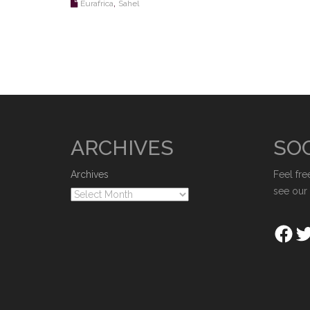
,
Eurafrica
Sahel
ARCHIVES
SOC
Archives
Feel fre
see our