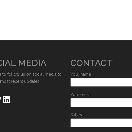
IAL MEDIA
CONTACT
e to follow us on social media to
Your name
 most recent updates.
Your email
Subject