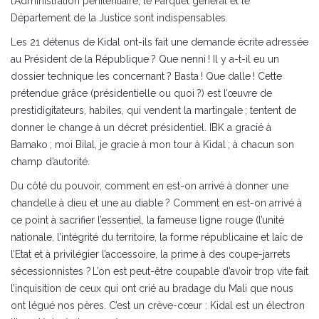
l’Administration pénitentiaire, le Parquet général et le
Département de la Justice sont indispensables.
Les 21 détenus de Kidal ont-ils fait une demande écrite adressée
au Président de la République ? Que nenni ! Il y a-t-il eu un
dossier technique les concernant ? Basta ! Que dalle ! Cette
prétendue grâce (présidentielle ou quoi ?) est l’œuvre de
prestidigitateurs, habiles, qui vendent la martingale ; tentent de
donner le change à un décret présidentiel. IBK a gracié à
Bamako ; moi Bilal, je gracie à mon tour à Kidal ; à chacun son
champ d’autorité.
Du côté du pouvoir, comment en est-on arrivé à donner une
chandelle à dieu et une au diable ? Comment en est-on arrivé à
ce point à sacrifier l’essentiel, la fameuse ligne rouge (l’unité
nationale, l’intégrité du territoire, la forme républicaine et laïc de
l’Etat et à privilégier l’accessoire, la prime à des coupe-jarrets
sécessionnistes ? L’on est peut-être coupable d’avoir trop vite fait
l’inquisition de ceux qui ont crié au bradage du Mali que nous
ont légué nos pères. C’est un crève-cœur : Kidal est un électron