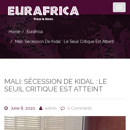
Togg
navig
Home
Eurafrica
Mali: Sécession De Kidal : Le Seuil Critique Est Atteint
MALI: SÉCESSION DE KIDAL : LE
SEUIL CRITIQUE EST ATTEINT
June 8, 2020
admin
0 Comments