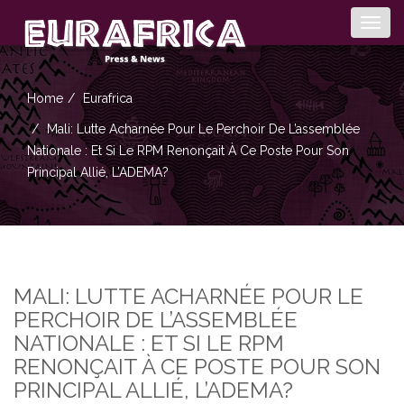
Togg
navig
Home
Eurafrica
Mali: Lutte Acharnée Pour Le Perchoir De L’assemblée
Nationale : Et Si Le RPM Renonçait À Ce Poste Pour Son
Principal Allié, L’ADEMA?
MALI: LUTTE ACHARNÉE POUR LE
PERCHOIR DE L’ASSEMBLÉE
NATIONALE : ET SI LE RPM
RENONÇAIT À CE POSTE POUR SON
PRINCIPAL ALLIÉ, L’ADEMA?