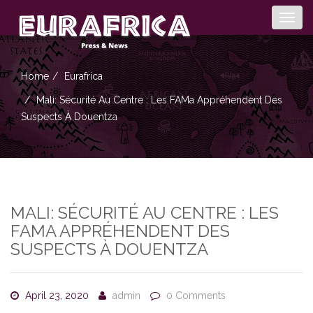
Togg
navig
Home
Eurafrica
Mali: Sécurité Au Centre : Les FAMa Appréhendent Des
Suspects À Douentza
MALI: SÉCURITÉ AU CENTRE : LES
FAMA APPRÉHENDENT DES
SUSPECTS À DOUENTZA
April 23, 2020
admin
0 Comments