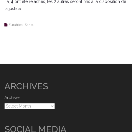
Là, 4 ont été relâchés, les 2 autres seront mis à la disposition de
la justice.
,
Eurafrica
Sahel
ARCHIVES
Archives
SOCIAL MEDIA