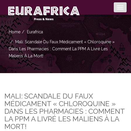
Togg
navig
Home
Eurafrica
Mali: Scandale Du Faux Médicament « Chloroquine »
Dans Les Pharmacies : Comment La PPM A Livré Les
Maliens À La Mort!
MALI: SCANDALE DU FAUX
MÉDICAMENT « CHLOROQUINE »
DANS LES PHARMACIES : COMMENT
LA PPM A LIVRÉ LES MALIENS À LA
MORT!