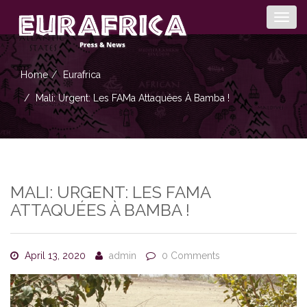
Togg
navig
Home
Eurafrica
Mali: Urgent: Les FAMa Attaquées À Bamba !
MALI: URGENT: LES FAMA
ATTAQUÉES À BAMBA !
April 13, 2020
admin
0 Comments