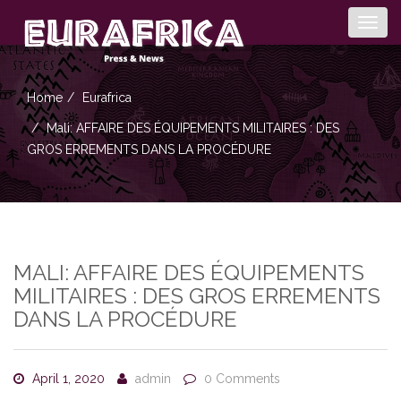
Togg
navig
Home
Eurafrica
Mali: AFFAIRE DES ÉQUIPEMENTS MILITAIRES : DES
GROS ERREMENTS DANS LA PROCÉDURE
MALI: AFFAIRE DES ÉQUIPEMENTS
MILITAIRES : DES GROS ERREMENTS
DANS LA PROCÉDURE
April 1, 2020
admin
0 Comments