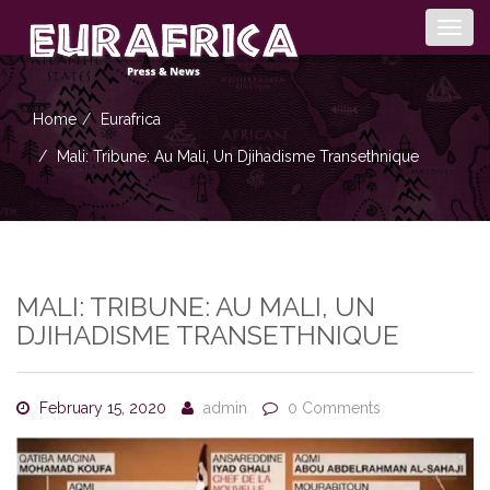
Togg
navig
Home
Eurafrica
Mali: Tribune: Au Mali, Un Djihadisme Transethnique
MALI: TRIBUNE: AU MALI, UN
DJIHADISME TRANSETHNIQUE
February 15, 2020
admin
0 Comments