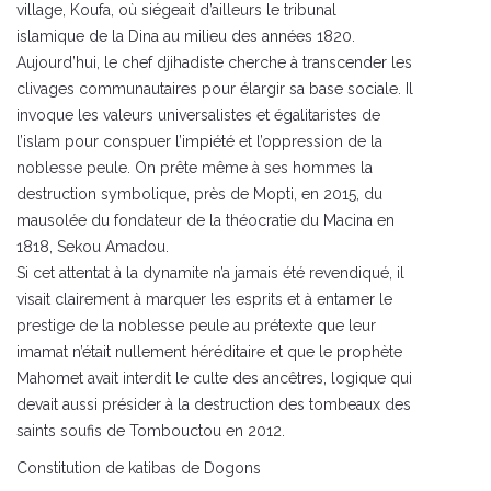
village, Koufa, où siégeait d’ailleurs le tribunal
islamique de la Dina au milieu des années 1820.
Aujourd’hui, le chef djihadiste cherche à transcender les
clivages communautaires pour élargir sa base sociale. Il
invoque les valeurs universalistes et égalitaristes de
l’islam pour conspuer l’impiété et l’oppression de la
noblesse peule. On prête même à ses hommes la
destruction symbolique, près de Mopti, en 2015, du
mausolée du fondateur de la théocratie du Macina en
1818, Sekou Amadou.
Si cet attentat à la dynamite n’a jamais été revendiqué, il
visait clairement à marquer les esprits et à entamer le
prestige de la noblesse peule au prétexte que leur
imamat n’était nullement héréditaire et que le prophète
Mahomet avait interdit le culte des ancêtres, logique qui
devait aussi présider à la destruction des tombeaux des
saints soufis de Tombouctou en 2012.
Constitution de katibas de Dogons