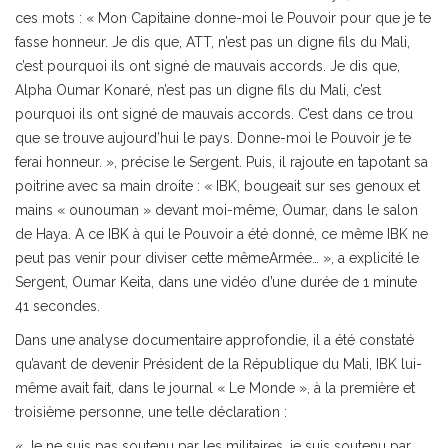
ces mots : « Mon Capitaine donne-moi le Pouvoir pour que je te
fasse honneur. Je dis que, ATT, n’est pas un digne fils du Mali,
c’est pourquoi ils ont signé de mauvais accords. Je dis que,
Alpha Oumar Konaré, n’est pas un digne fils du Mali, c’est
pourquoi ils ont signé de mauvais accords. C’est dans ce trou
que se trouve aujourd’hui le pays. Donne-moi le Pouvoir je te
ferai honneur. », précise le Sergent. Puis, il rajoute en tapotant sa
poitrine avec sa main droite : « IBK, bougeait sur ses genoux et
mains « ounouman » devant moi-même, Oumar, dans le salon
de Haya. A ce IBK à qui le Pouvoir a été donné, ce même IBK ne
peut pas venir pour diviser cette mêmeArmée… », a explicité le
Sergent, Oumar Keita, dans une vidéo d’une durée de 1 minute
41 secondes.
Dans une analyse documentaire approfondie, il a été constaté
qu’avant de devenir Président de la République du Mali, IBK lui-
même avait fait, dans le journal « Le Monde », à la première et
troisième personne, une telle déclaration :
« Je ne suis pas soutenu par les militaires, je suis soutenu par