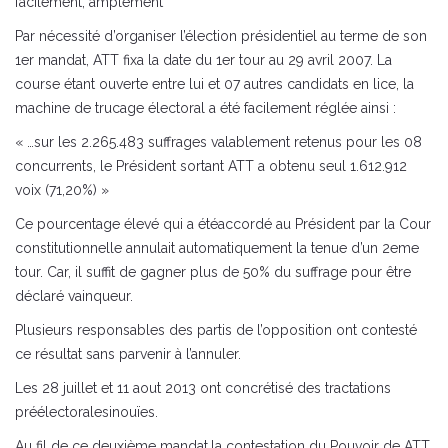
facilement, amplement
Par nécessité d’organiser l’élection présidentiel au terme de son
1er mandat, ATT fixa la date du 1er tour au 29 avril 2007. La
course étant ouverte entre lui et 07 autres candidats en lice, la
machine de trucage électoral a été facilement réglée ainsi :
« …sur les 2.265.483 suffrages valablement retenus pour les 08
concurrents, le Président sortant ATT a obtenu seul 1.612.912
voix (71,20%) »
Ce pourcentage élevé qui a étéaccordé au Président par la Cour
constitutionnelle annulait automatiquement la tenue d’un 2eme
tour. Car, il suffit de gagner plus de 50% du suffrage pour être
déclaré vainqueur.
Plusieurs responsables des partis de l’opposition ont contesté
ce résultat sans parvenir à l’annuler.
Les 28 juillet et 11 aout 2013 ont concrétisé des tractations
préélectoralesinouïes.
Au fil de ce deuxième mandat,la contestation du Pouvoir de ATT