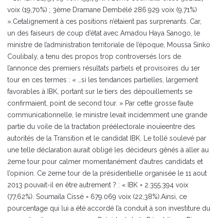
voix (19,70%) ; 3ème Dramane Dembélé 286.929 voix (9,71%)
».Cetalignement à ces positions n’étaient pas surprenants. Car,
un des faiseurs de coup d’état avec Amadou Haya Sanogo, le
ministre de l’administration territoriale de l’époque, Moussa Sinko
Coulibaly, a tenu des propos trop controversés lors de
l’annonce des premiers résultats partiels et provisoires du 1er
tour en ces termes : « …si les tendances partielles, largement
favorables à IBK, portant sur le tiers des dépouillements se
confirmaient, point de second tour. » Par cette grosse faute
communicationnelle, le ministre levait incidemment une grande
partie du voile de la tractation préélectorale inouïeentre des
autorités de la Transition et le candidat IBK. Le tollé soulevé par
une telle déclaration aurait obligé les décideurs gênés à aller au
2eme tour pour calmer momentanément d’autres candidats et
l’opinion. Ce 2eme tour de la présidentielle organisée le 11 aout
2013 pouvait-il en être autrement ? : « IBK = 2.355.394 voix
(77,62%). Soumaïla Cissé = 679.069 voix (22,38%).Ainsi, ce
pourcentage qui lui a été accordé l’a conduit à son investiture du