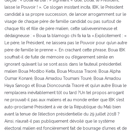
déçue : « Boua ka bla ! » signifiant « Que, Boua, le Président,
laisse le Pouvoir ! ». Ce slogan insistant incita, IBK, le Président
candidat à sa propre succession, de lancer arrogamment sur le
visage de chaque père de famille candidat ou pas surtout de
chaque fils et fille de père malien, cette salivevenimeuse et
dédaigneuse : « Boua ta blamogo chi fa ka ta ».Explicitement : «
Le père, le Président, ne laissera pas le Pouvoir pour qu’un autre
père de famille le prenne ». En crachant cette phrase, Boua IBK
souffrait-il de fuite de mémoire ou d’égarement sénile en
ignorant qu’avant lui se sont assis dans le fauteuil présidentiel
malien Boua Modibo Keita, Boua Moussa Traoré, Boua Alpha
Oumar Konaré, Boua Amadou Toumani Touré, Boua Amadou
Haya Sanogo et Boua Dioncounda Traoré et qu’un autre Boua le
remplacera inévitablement tôt ou tard ?Un tel propos arrogant
ne prouvait-il pas aux maliens et au monde entier que IBK s’est
auto-proclamé Président à vie de la République du Mali bien
avant la tenue de l’élection présidentielle du 29 juillet 2018 ?
Ainsi, n’aurait-il pas publiquement dévoilé que le système
électoral malien est foncièrement fait de bourrage d’urnes et de