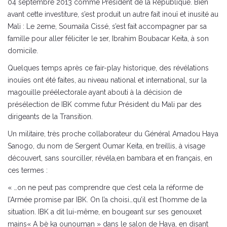
04 septembre 2013 comme Président de la République. Bien
avant cette investiture, s’est produit un autre fait inouï et inusité au
Mali : Le 2eme, Soumaila Cissé, s’est fait accompagner par sa
famille pour aller féliciter le 1er, Ibrahim Boubacar Keita, à son
domicile.
Quelques temps après ce fair-play historique, des révélations
inouïes ont été faites, au niveau national et international, sur la
magouille préélectorale ayant abouti à la décision de
présélection de IBK comme futur Président du Mali par des
dirigeants de la Transition.
Un militaire, très proche collaborateur du Général Amadou Haya
Sanogo, du nom de Sergent Oumar Keita, en treillis, à visage
découvert, sans sourciller, révéla,en bambara et en français, en
ces termes :
« …on ne peut pas comprendre que c’est cela la réforme de
l’Armée promise par IBK. On l’a choisi…qu’il est l’homme de la
situation. IBK a dit lui-même, en bougeant sur ses genouxet
mains« A bè ka ounouman » dans le salon de Haya, en disant