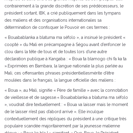
contrairement à la grande discrétion de ses prédécesseurs, le
président sortant, IBK, a crié publiquement dans les tympans
des maliens et des organisations internationales sa
détermination de confisquer le Pouvoir en ces termes :
« Bouabablanka a blatuma ma séfolo », a insinué le président «
coopté » du Mali en précampagne à Ségou avant d’enfoncer le
clou dans la tête de tous et de toutes lors d’une autre
déclaration publique à Kangaba : « Boua ta blamogo chi fa ka ta
».Exprimées en Bambara, la langue nationale la plus parlée au
Mali, ces offensantes phrases présidentiellesmérite d’être
moulées dans le français, la langue officielle des maliens :
« Boua », au Mali, signifie « Père de famille » avec la connotation
de vieillesse et de sagesse.« Bouabablanka a blatuma ma séfolo
», voudrait dire textuellement : « Boua va laisser mais le moment
de le laisser n’est pas d’abord arrivé ». Elle inculque
contextuellement des répliques du président à une critique très
populaire scandée majoritairement par la jeunesse malienne