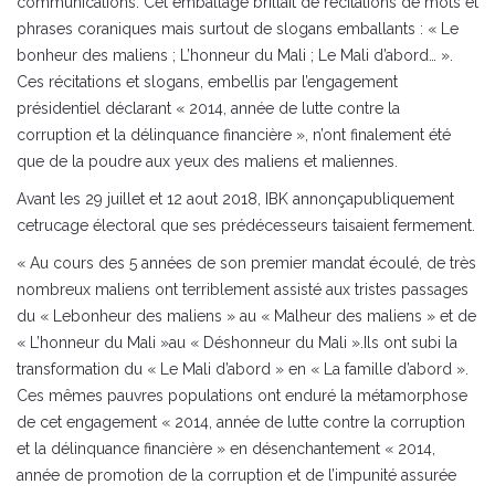
communications. Cet emballage brillait de récitations de mots et
phrases coraniques mais surtout de slogans emballants : « Le
bonheur des maliens ; L’honneur du Mali ; Le Mali d’abord… ».
Ces récitations et slogans, embellis par l’engagement
présidentiel déclarant « 2014, année de lutte contre la
corruption et la délinquance financière », n’ont finalement été
que de la poudre aux yeux des maliens et maliennes.
Avant les 29 juillet et 12 aout 2018, IBK annonçapubliquement
cetrucage électoral que ses prédécesseurs taisaient fermement.
« Au cours des 5 années de son premier mandat écoulé, de très
nombreux maliens ont terriblement assisté aux tristes passages
du « Lebonheur des maliens » au « Malheur des maliens » et de
« L’honneur du Mali »au « Déshonneur du Mali ».Ils ont subi la
transformation du « Le Mali d’abord » en « La famille d’abord ».
Ces mêmes pauvres populations ont enduré la métamorphose
de cet engagement « 2014, année de lutte contre la corruption
et la délinquance financière » en désenchantement « 2014,
année de promotion de la corruption et de l’impunité assurée