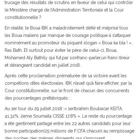
trucage des résultats de scrutins en faveur de celui qui contrôle
le Ministère chargé de l’Administration Territoriale et la Cour
constitutionnelle ?
En réalité, le Boua IBK a maladroitement défié et méprisé tous
les Boua maliens par manque de courage politique à s’attaquer
nommément au promoteur du piquant slogan « Boua ka bla ! »,
Ras Bath. Et surtout pour éviter le père de celui-ci, Boua,
Mohamed Aly Bathily qui fut,par sonfranc-parler,un franc-tireur
et dérangeant candidat en juillet 2018.
Après cette proclamation prématurée de sa victoire avant les
compétions dites électorales, IBK n’avait qu’à faire afficher, par la
Cour constitutionnelle, sur le front de chacun des concurrents
des pourcentages préfabriqués :
Au 1er tour du 29 juillet 2018 :« 1erIbrahim Boubacar KEITA
41,32%, 2eme Soumaïla CISSE 17,8% ». Le reste du pourcentage
a été gentiment partagé entre les 22 autres candidats pour leur
bonne participation(25 millions de F.CFA chacun) au remplissage
des poches des mêmes dirigeants qui s’imposent.