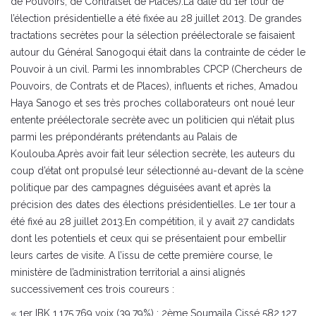
de Pouvoirs, de Contratset de Places).La date du 1er tour de
l’élection présidentielle a été fixée au 28 juillet 2013. De grandes
tractations secrètes pour la sélection préélectorale se faisaient
autour du Général Sanogoqui était dans la contrainte de céder le
Pouvoir à un civil. Parmi les innombrables CPCP (Chercheurs de
Pouvoirs, de Contrats et de Places), influents et riches, Amadou
Haya Sanogo et ses très proches collaborateurs ont noué leur
entente préélectorale secrète avec un politicien qui n’était plus
parmi les prépondérants prétendants au Palais de
Koulouba.Après avoir fait leur sélection secrète, les auteurs du
coup d’état ont propulsé leur sélectionné au-devant de la scène
politique par des campagnes déguisées avant et après la
précision des dates des élections présidentielles. Le 1er tour a
été fixé au 28 juillet 2013.En compétition, il y avait 27 candidats
dont les potentiels et ceux qui se présentaient pour embellir
leurs cartes de visite. A l’issu de cette première course, le
ministère de l’administration territorial a ainsi alignés
successivement ces trois coureurs :
« 1er IBK 1.175.769 voix (39,79%) ; 2ème Soumaïla Cissé 582.127