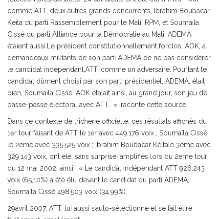
comme ATT, deux autres grands concurrents, Ibrahim Boubacar
Keita du parti Rassemblement pour le Mali, RPM, et Soumaila
Cissé du parti Alliance pour la Démocratie au Mali, ADEMA,
étaient aussi.Le président constitutionnellement forclos, AOK, a
demandéaux militants de son parti ADEMA de ne pas considérer
le candidat indépendant,ATT, comme un adversaire. Pourtant le
candidat dûment choisi par son parti présidentiel, ADEMA, était
bien, Soumaila Cissé. AOK étalait ainsi, au grand jour, son jeu de
passe-passe électoral avec ATT… », raconte cette source.
Dans ce contexte de tricherie officielle, ces résultats affichés du
1er tour faisant de ATT le 1er avec 449.176 voix ; Soumaïla Cissé
le 2eme avec 335.525 voix ; Ibrahim Boubacar Kéïtale 3eme avec
329.143 voix, ont été, sans surprise, amplifiés lors du 2eme tour
du 12 mai 2002, ainsi : « Le candidat indépendant ATT 926.243
voix (65,10%) a été élu devant le candidat du parti ADEMA,
Soumaïla Cissé 498.503 voix (34,99%).
29avril 2007, ATT, lui aussi s’auto-sélectionne et se fait élire