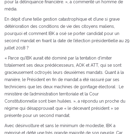
pour la délinquance financière. », a commenté un homme de
média.
En dépit d’une telle gestion catastrophique et d’une si grave
détérioration des conditions de vie des citoyens maliens,
pourquoi et comment IBK a osé se porter candidat pour un
second mandat en fixant la date de l’élection présidentielle au 29
juillet 2018 ?
« Parce qu’IBK aurait été dominé par la tentation d’imiter
totalement ses deux prédécesseurs, AOK et ATT, qui se sont
gracieusement octroyés leurs deuxièmes mandats. Quant à la
manière, le Président en fin de mandat a été rassuré par ses
techniciens que les deux machines de gonflage électoral : Le
ministère de l’administration territoriale et la Cour
Constitutionnelle sont bien huilées. », a répondu un proche du
régime qui désapprouvait que « le décevant président » se
présente pour un second mandat.
Avec désinvolture et sans le minimum de modestie, IBK a
méprisé et défié une très grande majorité de son peuple. Car,