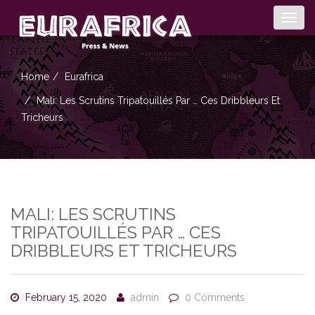
Togg
navig
Home
Eurafrica
Mali: Les Scrutins Tripatouillés Par … Ces Dribbleurs Et
Tricheurs
MALI: LES SCRUTINS
TRIPATOUILLÉS PAR … CES
DRIBBLEURS ET TRICHEURS
February 15, 2020
admin
0 Comments