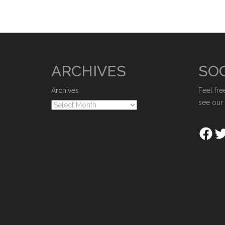
ARCHIVES
SOC
Archives
Feel fre
see our