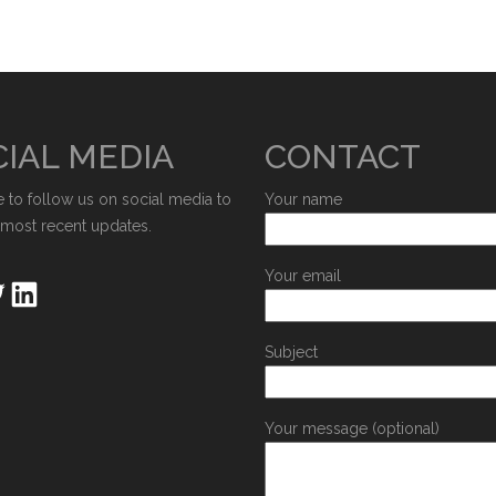
IAL MEDIA
CONTACT
e to follow us on social media to
Your name
 most recent updates.
Your email
Subject
Your message (optional)