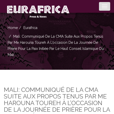
Togg
navig
Home
Eurafrica
Mali: Communiqué De La CMA Suite Aux Propos Tenus
Par Me Harouna Toureh À L’occasion De La Journée De
Prière Pour La Paix Initiée Par Le Haut Conseil Islamique Du
Mali
MALI: COMMUNIQUÉ DE LA CMA
SUITE AUX PROPOS TENUS PAR ME
HAROUNA TOUREH À L’OCCASION
DE LA JOURNÉE DE PRIÈRE POUR LA