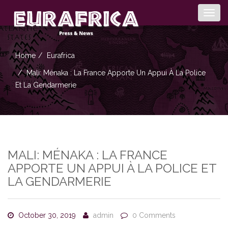
Togg
navig
Home
Eurafrica
Mali: Ménaka : La France Apporte Un Appui À La Police
Et La Gendarmerie
MALI: MÉNAKA : LA FRANCE
APPORTE UN APPUI À LA POLICE ET
LA GENDARMERIE
October 30, 2019
admin
0 Comments