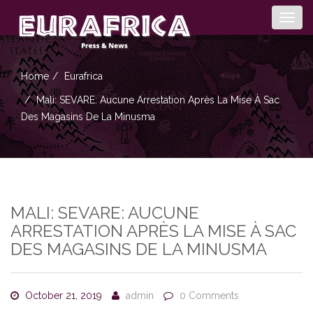
Togg
navig
Home
Eurafrica
Mali: SEVARE: Aucune Arrestation Après La Mise À Sac
Des Magasins De La Minusma
MALI: SEVARE: AUCUNE
ARRESTATION APRÈS LA MISE À SAC
DES MAGASINS DE LA MINUSMA
October 21, 2019
admin
0 Comments