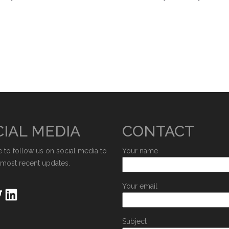
IAL MEDIA
CONTACT
e to follow us on social media to
Your name
 most recent updates.
Your email
Subject