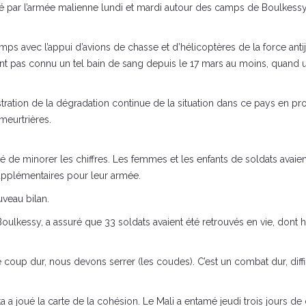
é par l’armée malienne lundi et mardi autour des camps de Boulkessy
s avec l’appui d’avions de chasse et d’hélicoptères de la force antiji
nt pas connu un tel bain de sang depuis le 17 mars au moins, quand u
ration de la dégradation continue de la situation dans ce pays en pro
 meurtrières.
e minorer les chiffres. Les femmes et les enfants de soldats avaie
upplémentaires pour leur armée.
uveau bilan.
ulkessy, a assuré que 33 soldats avaient été retrouvés en vie, dont huit
 ce coup dur, nous devons serrer (les coudes). C’est un combat dur, diff
 joué la carte de la cohésion. Le Mali a entamé jeudi trois jours de d