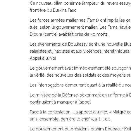
Ce nouveau bilan confirme l’ampleur du revers essuy
frontière du Burkina Faso.
Les forces armées maliennes (Fama) ont repris les camp
tués, selon le gouvernement malien. Les Fama n’avaie
Dioura (centre) avait fait près de 30 morts.
Les évènements de Boulkessy sont une nouvelle illust
salafistes et jihadistes et aux violences interethniques
Appel à l’unité
Le gouvernement avait immédiatement été soupçonné d
la vérité, des nouvelles des soldats et des moyens s
Les interrogations demeurent quant à la réalité du no
Le ministre de la Défense, s’exprimant en uniforme à Bo
continuaient à manquer à l’appel.
Face à la contestation, il a appelé à l’unité. « Malgré
unis, ensemble, derrière le chef », a-t-il dit.
Le gouvernement du président Ibrahim Boubacar Keïta a