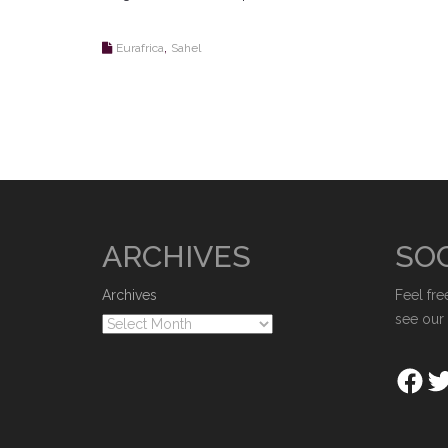
,
Eurafrica
Sahel
ARCHIVES
SOC
Archives
Feel fre
see our