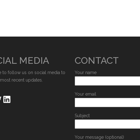
IAL MEDIA
CONTACT
e to follow us on social media to
Your name
 most recent updates.
Your email
Subject
Your message (optional)