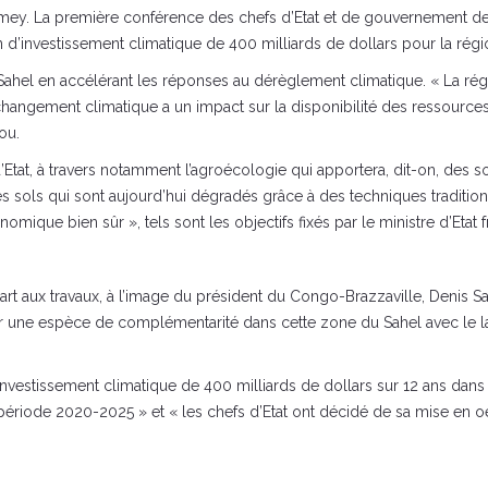
mey. La première conférence des chefs d’Etat et de gouvernement de
n d’investissement climatique de 400 milliards de dollars pour la régi
e Sahel en accélérant les réponses au dérèglement climatique. « La régi
hangement climatique a un impact sur la disponibilité des ressources »
ou.
 d’Etat, à travers notamment l’agroécologie qui apportera, dit-on, des
es sols qui sont aujourd’hui dégradés grâce à des techniques tradition
ique bien sûr », tels sont les objectifs fixés par le ministre d’Etat 
rt aux travaux, à l’image du président du Congo-Brazzaville, Denis 
éaliser une espèce de complémentarité dans cette zone du Sahel avec l
estissement climatique de 400 milliards de dollars sur 12 ans dans l
a période 2020-2025 » et « les chefs d’Etat ont décidé de sa mise en 