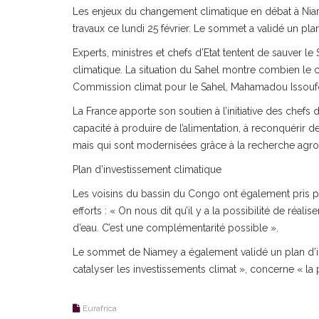
Les enjeux du changement climatique en débat à Nia
travaux ce lundi 25 février. Le sommet a validé un pla
Experts, ministres et chefs d’Etat tentent de sauver l
climatique. La situation du Sahel montre combien le c
Commission climat pour le Sahel, Mahamadou Issouf
La France apporte son soutien à l’initiative des chefs
capacité à produire de l’alimentation, à reconquérir d
mais qui sont modernisées grâce à la recherche agronom
Plan d’investissement climatique
Les voisins du bassin du Congo ont également pris pa
efforts : « On nous dit qu’il y a la possibilité de r
d’eau. C’est une complémentarité possible ».
Le sommet de Niamey a également validé un plan d’inv
catalyser les investissements climat », concerne « l
Eurafrica