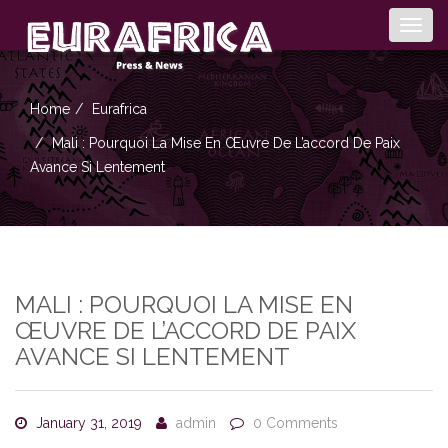
Togg
navig
Home
Eurafrica
Mali : Pourquoi La Mise En Œuvre De L’accord De Paix
Avance Si Lentement
MALI : POURQUOI LA MISE EN
ŒUVRE DE L’ACCORD DE PAIX
AVANCE SI LENTEMENT
January 31, 2019
admin
0 Comments