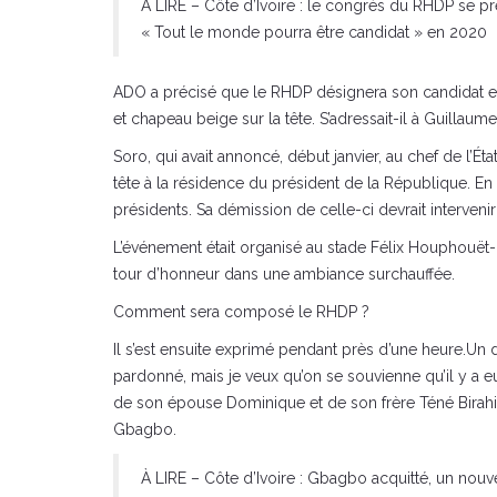
À LIRE – Côte d’Ivoire : le congrès du RHDP se 
« Tout le monde pourra être candidat » en 2020
ADO a précisé que le RHDP désignera son candidat en
et chapeau beige sur la tête. S’adressait-il à Guilla
Soro, qui avait annoncé, début janvier, au chef de l’Ét
tête à la résidence du président de la République. En
présidents. Sa démission de celle-ci devrait interven
L’événement était organisé au stade Félix Houphouët-B
tour d’honneur dans une ambiance surchauffée.
Comment sera composé le RHDP ?
Il s’est ensuite exprimé pendant près d’une heure.Un dis
pardonné, mais je veux qu’on se souvienne qu’il y a 
de son épouse Dominique et de son frère Téné Birahim
Gbagbo.
À LIRE – Côte d’Ivoire : Gbagbo acquitté, un nouv