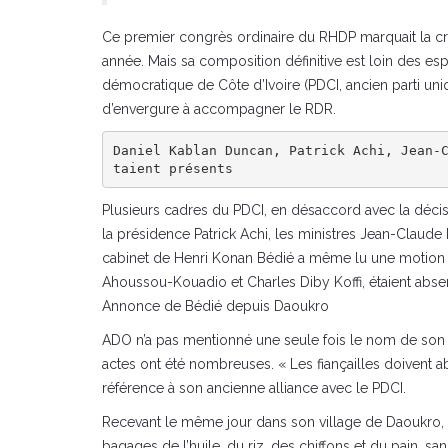
Ce premier congrès ordinaire du RHDP marquait la créat
année. Mais sa composition définitive est loin des esp
démocratique de Côte d’Ivoire (PDCI, ancien parti uni
d’envergure à accompagner le RDR.
Daniel Kablan Duncan, Patrick Achi, Jean-
taient présents
Plusieurs cadres du PDCI, en désaccord avec la décisi
la présidence Patrick Achi, les ministres Jean-Claud
cabinet de Henri Konan Bédié a même lu une motion d
Ahoussou-Kouadio et Charles Diby Koffi, étaient abse
Annonce de Bédié depuis Daoukro
ADO n’a pas mentionné une seule fois le nom de son an
actes ont été nombreuses. « Les fiançailles doivent abo
référence à son ancienne alliance avec le PDCI.
Recevant le même jour dans son village de Daoukro, 
bagages de l’huile, du riz, des chiffons et du pain, sa