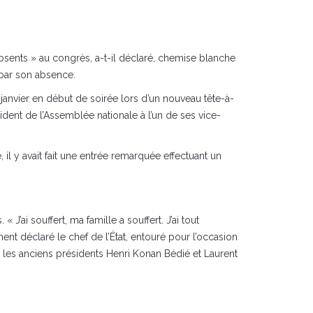
sents » au congrès, a-t-il déclaré, chemise blanche
 par son absence.
4 janvier en début de soirée lors d’un nouveau tête-à-
dent de l’Assemblée nationale à l’un de ses vice-
l y avait fait une entrée remarquée effectuant un
J’ai souffert, ma famille a souffert. J’ai tout
t déclaré le chef de l’État, entouré pour l’occasion
 les anciens présidents Henri Konan Bédié et Laurent