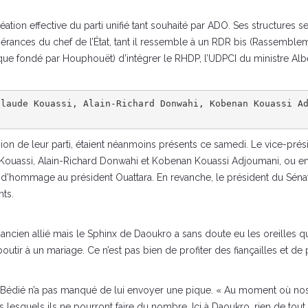
ion effective du parti unifié tant souhaité par ADO. Ses structures ser
érances du chef de l’État, tant il ressemble à un RDR bis (Rassemblem
que fondé par Houphouët) d’intégrer le RHDP, l’UDPCI du ministre Albe
Claude Kouassi, Alain-Richard Donwahi, Kobenan Kouassi A
on de leur parti, étaient néanmoins présents ce samedi. Le vice-prés
e Kouassi, Alain-Richard Donwahi et Kobenan Kouassi Adjoumani, ou en
’hommage au président Ouattara. En revanche, le président du Sénat
nts.
cien allié mais le Sphinx de Daoukro a sans doute eu les oreilles qui 
utir à un mariage. Ce n’est pas bien de profiter des fiançailles et de p
Bédié n’a pas manqué de lui envoyer une pique. « Au moment où nos 
ns lesquels ils ne pourront faire du nombre. Ici à Daoukro, rien de tout