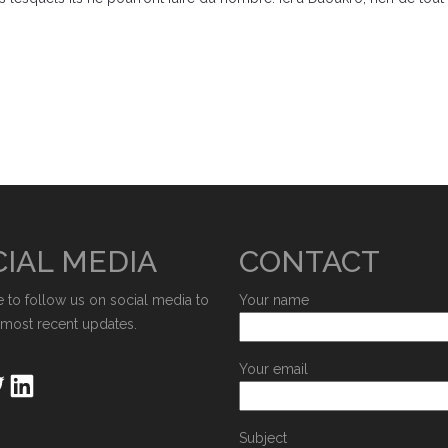
IAL MEDIA
CONTACT
e to follow us on social media to
Your name
 most recent updates.
Your email
Subject