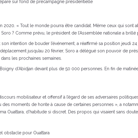
prépare sur fond de précampagne présidentielle
 2020. « Tout le monde pourra être candidat. Même ceux qui sont ab
ume Soro ? Comme prévu, le président de l’Assemblée nationale a brillé
at son intention de bouder l’événement, a réaffirmé sa position jeudi 2
 déplacement jusqu’au 20 février, Soro a délégué son pouvoir de prési
ir dans les prochaines semaines.
oigny d’Abidjan devant plus de 50 000 personnes. En fin de matinée, i
cours mobilisateur et offensif à l’égard de ses adversaires politiques. « 
eu des moments de honte à cause de certaines personnes », a notammen
a Ouattara, d’habitude si discret. Des propos qui visaient sans doute
el obstacle pour Ouattara