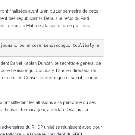
ont finalisées avant la fin du 1er semestre de cette
ent des républicains). Depuis le refus du Parti
rt Toikeusse Mabri est la seule force politique
djoumani ou encore Lenissongui Coulibaly é
ident Daniel Kablan Duncan, le secrétaire général de
core Lenissongui Coulibaly. L’ancien directeur de
 et celui du Conseil économique et social, Jeannot
ont sifflé tant les allusions à sa personne ou ses
artir avant le mariage », a déclaré Ouattara, en
adversaires du RHDP unifié se réunissent avec pour
 ce folklore », a lancé le président du PDCI.