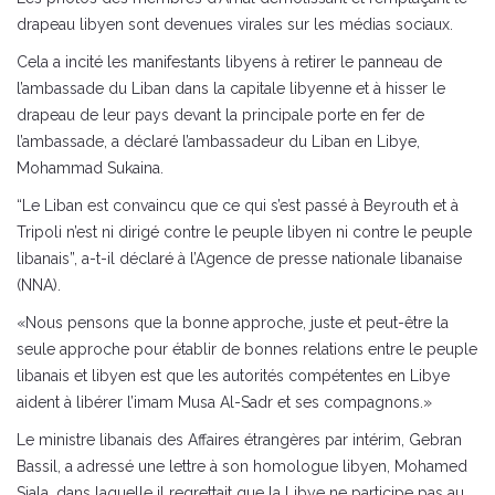
drapeau libyen sont devenues virales sur les médias sociaux.
Cela a incité les manifestants libyens à retirer le panneau de
l’ambassade du Liban dans la capitale libyenne et à hisser le
drapeau de leur pays devant la principale porte en fer de
l’ambassade, a déclaré l’ambassadeur du Liban en Libye,
Mohammad Sukaina.
“Le Liban est convaincu que ce qui s’est passé à Beyrouth et à
Tripoli n’est ni dirigé contre le peuple libyen ni contre le peuple
libanais”, a-t-il déclaré à l’Agence de presse nationale libanaise
(NNA).
«Nous pensons que la bonne approche, juste et peut-être la
seule approche pour établir de bonnes relations entre le peuple
libanais et libyen est que les autorités compétentes en Libye
aident à libérer l’imam Musa Al-Sadr et ses compagnons.»
Le ministre libanais des Affaires étrangères par intérim, Gebran
Bassil, a adressé une lettre à son homologue libyen, Mohamed
Siala, dans laquelle il regrettait que la Libye ne participe pas au