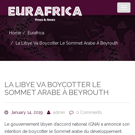
Togg
navig
Home
Eurafrica
La Libye Va Boycotter Le Sommet Arabe À Beyrouth
LA LIBYE VA BOYCOTTER LE
SOMMET ARABE À BEYROUTH
January 14, 2019
admin
0 Comments
Le gouvernement libyen d’accord national (GNA) a annoncé son
intention de boycotter le Sommet arabe du développement