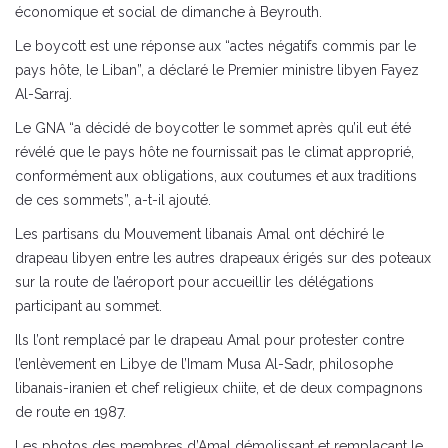
économique et social de dimanche à Beyrouth.
Le boycott est une réponse aux “actes négatifs commis par le
pays hôte, le Liban”, a déclaré le Premier ministre libyen Fayez
Al-Sarraj.
Le GNA “a décidé de boycotter le sommet après qu’il eut été
révélé que le pays hôte ne fournissait pas le climat approprié,
conformément aux obligations, aux coutumes et aux traditions
de ces sommets”, a-t-il ajouté.
Les partisans du Mouvement libanais Amal ont déchiré le
drapeau libyen entre les autres drapeaux érigés sur des poteaux
sur la route de l’aéroport pour accueillir les délégations
participant au sommet.
Ils l’ont remplacé par le drapeau Amal pour protester contre
l’enlèvement en Libye de l’Imam Musa Al-Sadr, philosophe
libanais-iranien et chef religieux chiite, et de deux compagnons
de route en 1987.
Les photos des membres d’Amal démolissant et remplaçant le