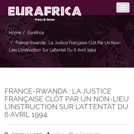
Togg
navig
Home
Eurafrica
France-Rwanda : La Justice Française Clôt Par Un Non-
Lieu L’instruction Sur L’attentat Du 6 Avril 1994
FRANCE-RWANDA : LA JUSTICE
FRANÇAISE CLÔT PAR UN NON-LIEU
L’INSTRUCTION SUR L’ATTENTAT DU
6 AVRIL 1994