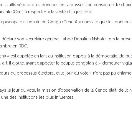
co, a affirmé que « les données en sa possession consacrent le choi
nte (Ceni) à respecter « la vérité et la justice ».
e épiscopale nationale du Congo (Cenco) « constate que les données
éclaré son secrétaire général, l’abbé Donatien Nshole, lors la présent
écembre en RDC.
 « est appelée en tant qu’institution d’appui à la démocratie, de publi
e », a-t-il ajouté, avant d’appeler le peuple congolais à « demeurer vig
u cours du processus électoral et le jour du vote « n’ont pas pu enta
s le jour du vote, la mission d’observation de la Cenco était, de lo
 une des institutions les plus influentes.