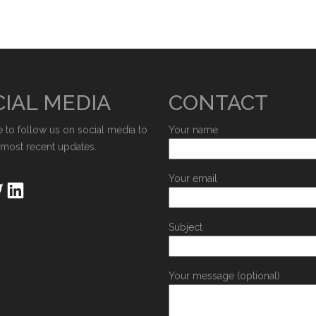
IAL MEDIA
CONTACT
e to follow us on social media to
Your name
 most recent updates.
Your email
Subject
Your message (optional)