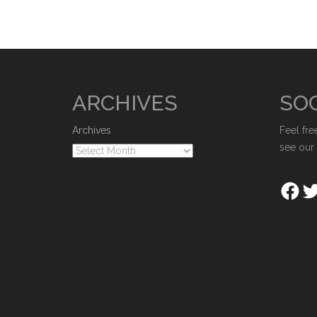
ARCHIVES
SOC
Archives
Feel fre
see our