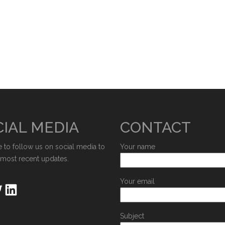
IAL MEDIA
CONTACT
e to follow us on social media to
Your name
 most recent updates.
Your email
Subject