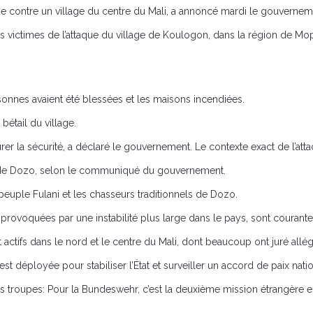
e contre un village du centre du Mali, a annoncé mardi le gouvernem
s victimes de l’attaque du village de Koulogon, dans la région de Mop
nes avaient été blessées et les maisons incendiées.
étail du village.
r la sécurité, a déclaré le gouvernement. Le contexte exact de l’attaqu
ls de Dozo, selon le communiqué du gouvernement.
peuple Fulani et les chasseurs traditionnels de Dozo.
rovoquées par une instabilité plus large dans le pays, sont courantes 
 actifs dans le nord et le centre du Mali, dont beaucoup ont juré allé
t déployée pour stabiliser l’État et surveiller un accord de paix nati
roupes: Pour la Bundeswehr, c’est la deuxième mission étrangère en 