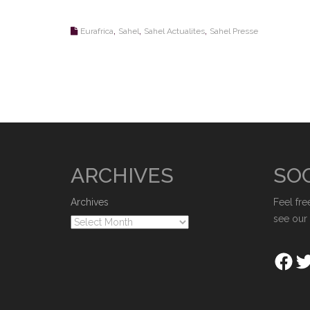
,
,
,
Eurafrica
Sahel
Sahel Actualites
Sahel Presse
ARCHIVES
SOC
Archives
Feel fre
see our