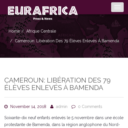
Togg
navig
Home
Afrique Centrale
Cameroun: Libération Des 79 Élèves Enlevés À Bamenda
CAMEROUN: LIBÉRATION DES 79
ÉLÈVES ENLEVÉS À BAMENDA
November 14, 2018
admin
0 Comments
Soixante-dix neuf enfants enlevés le 5 novembre dans une école
protestante de Bamenda, dans la région anglophone du Nord-