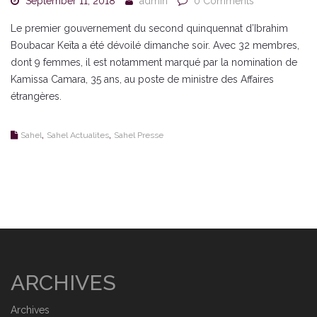
September 11, 2018
admin
0 Comments
Le premier gouvernement du second quinquennat d’Ibrahim
Boubacar Keïta a été dévoilé dimanche soir. Avec 32 membres,
dont 9 femmes, il est notamment marqué par la nomination de
Kamissa Camara, 35 ans, au poste de ministre des Affaires
étrangères.
,
,
Sahel
Sahel Actualites
Sahel Presse
ARCHIVES
Archives