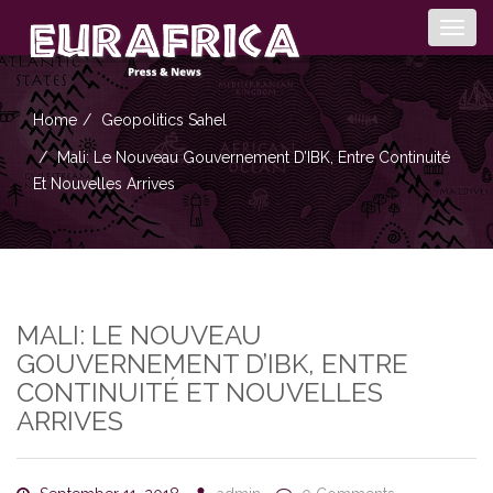
Togg
navig
Home
Geopolitics
Sahel
Mali: Le Nouveau Gouvernement D’IBK, Entre Continuité
Et Nouvelles Arrives
MALI: LE NOUVEAU
GOUVERNEMENT D’IBK, ENTRE
CONTINUITÉ ET NOUVELLES
ARRIVES