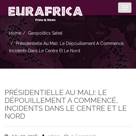
Togg
navig
Home
Geopolitics
Sahel
Présidentielle Au Mali: Le Dépouillement A Commencé,
Incidents Dans Le Centre Et Le Nord
PRÉSIDENTIELLE AU MALI: LE
DÉPOUILLEMENT A COMMENCÉ,
INCIDENTS DANS LE CENTRE ET LE
NORD