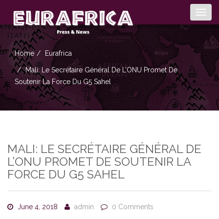
Togg
navig
Home
Eurafrica
Mali: Le Secrétaire Général De L’ONU Promet De
Soutenir La Force Du G5 Sahel
MALI: LE SECRÉTAIRE GÉNÉRAL DE
L’ONU PROMET DE SOUTENIR LA
FORCE DU G5 SAHEL
June 4, 2018
admin
0 Comments