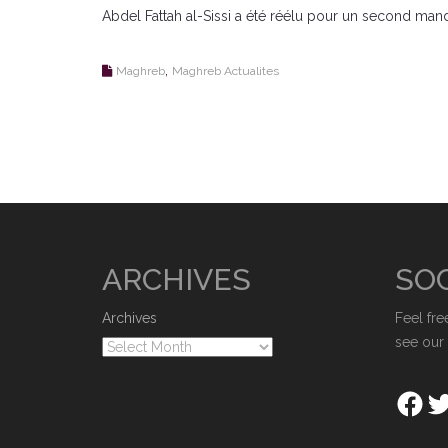
Abdel Fattah al-Sissi a été réélu pour un second manda
,
Maghreb
Maghreb Actualites
ARCHIVES
SOC
Archives
Feel fre
see our