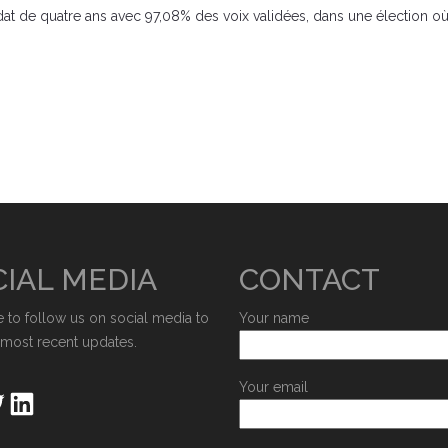
t de quatre ans avec 97,08% des voix validées, dans une élection où so
IAL MEDIA
CONTACT
e to follow us on social media to
Your name
 most recent updates.
Your email