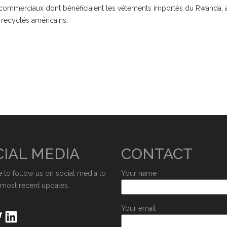
ommerciaux dont bénéficiaient les vêtements importés du Rwanda, ac
 recyclés américains.
IAL MEDIA
CONTACT
e to follow us on social media to
Your name
 most recent updates.
Your email