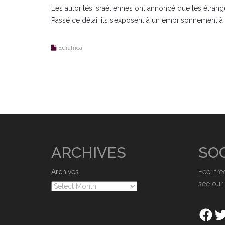
Les autorités israéliennes ont annoncé que les étranger
Passé ce délai, ils s’exposent à un emprisonnement à
Eurafrica
ARCHIVES
SOC
Archives
Feel fre
see our