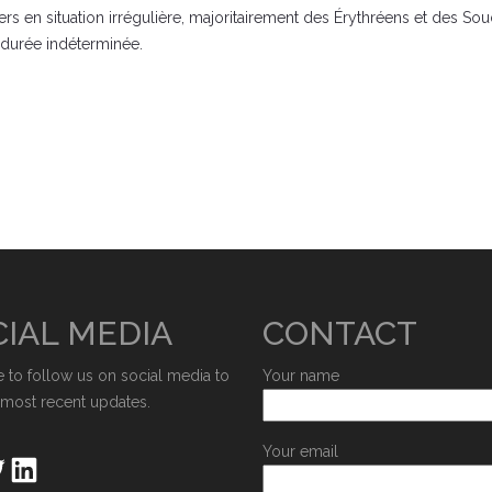
s en situation irrégulière, majoritairement des Érythréens et des Souda
 durée indéterminée.
IAL MEDIA
CONTACT
e to follow us on social media to
Your name
 most recent updates.
Your email