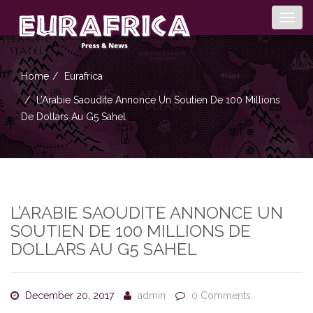
Togg
navig
Home
Eurafrica
L’Arabie Saoudite Annonce Un Soutien De 100 Millions
De Dollars Au G5 Sahel
L’ARABIE SAOUDITE ANNONCE UN
SOUTIEN DE 100 MILLIONS DE
DOLLARS AU G5 SAHEL
December 20, 2017
admin
0 Comments