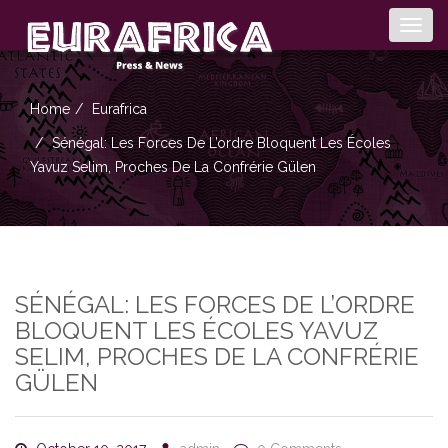
Togg
navig
Home
Eurafrica
Sénégal: Les Forces De L’ordre Bloquent Les Écoles
Yavuz Selim, Proches De La Confrérie Gülen
SÉNÉGAL: LES FORCES DE L’ORDRE
BLOQUENT LES ÉCOLES YAVUZ
SELIM, PROCHES DE LA CONFRÉRIE
GÜLEN