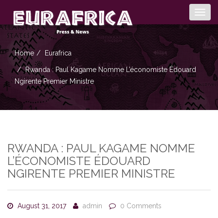
Togg
navig
Home
Eurafrica
Rwanda : Paul Kagame Nomme L’économiste Édouard
Ngirente Premier Ministre
RWANDA : PAUL KAGAME NOMME
L’ÉCONOMISTE ÉDOUARD
NGIRENTE PREMIER MINISTRE
August 31, 2017
admin
0 Comments