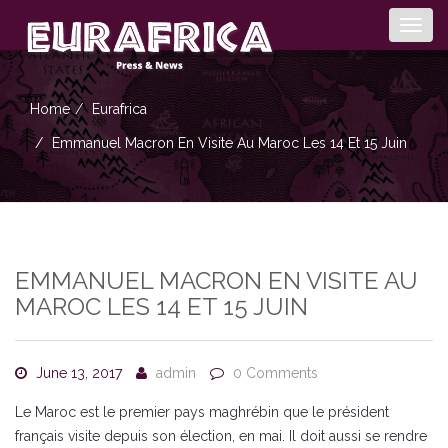
Togg
navig
Home
Eurafrica
Emmanuel Macron En Visite Au Maroc Les 14 Et 15 Juin
EMMANUEL MACRON EN VISITE AU
MAROC LES 14 ET 15 JUIN
June 13, 2017
admin
0 Comments
Le Maroc est le premier pays maghrébin que le président
français visite depuis son élection, en mai. Il doit aussi se rendre