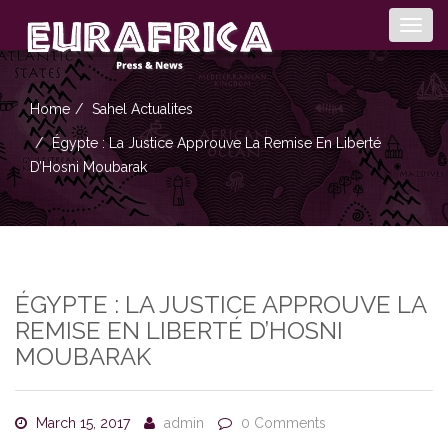
Togg
navig
Home
Sahel Actualites
Égypte : La Justice Approuve La Remise En Liberté
D’Hosni Moubarak
ÉGYPTE : LA JUSTICE APPROUVE LA
REMISE EN LIBERTÉ D’HOSNI
MOUBARAK
March 15, 2017
admin
0 Comments