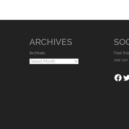
ARCHIVES
SOC
Archives
Feel fre
see our