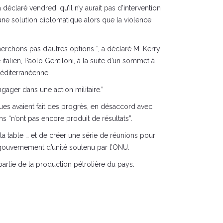
 déclaré vendredi qu’il n’y aurait pas d’intervention
 une solution diplomatique alors que la violence
erchons pas d’autres options “, a déclaré M. Kerry
talien, Paolo Gentiloni, à la suite d’un sommet à
méditerranéenne.
gager dans une action militaire.”
ques avaient fait des progrès, en désaccord avec
ns “n’ont pas encore produit de résultats”.
 la table … et de créer une série de réunions pour
n gouvernement d’unité soutenu par l’ONU.
 partie de la production pétrolière du pays.