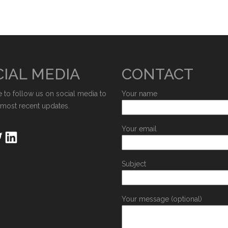
IAL MEDIA
CONTACT
e to follow us on social media to
Your name
 most recent updates.
Your email
Subject
Your message (optional)