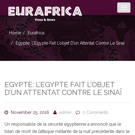
Togg
navig
Home
Eurafrica
Egypte: L’Egypte Fait L’objet D’un Attentat Contre Le Sinaï
EGYPTE: L’EGYPTE FAIT L’OBJET
D’UN ATTENTAT CONTRE LE SINAÏ
November 25, 2016
admin
0 Comments
Un responsable de la sécurité égyptienne a annoncé que le
bilan de mort de l’attaque militante de la nuit précédente dans le