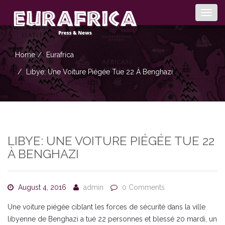
Togg
navig
Home
Eurafrica
Libye: Une Voiture Piégée Tue 22 À Benghazi
LIBYE: UNE VOITURE PIÉGÉE TUE 22
À BENGHAZI
August 4, 2016
admin
0 Comments
Une voiture piégée ciblant les forces de sécurité dans la ville
libyenne de Benghazi a tué 22 personnes et blessé 20 mardi, un