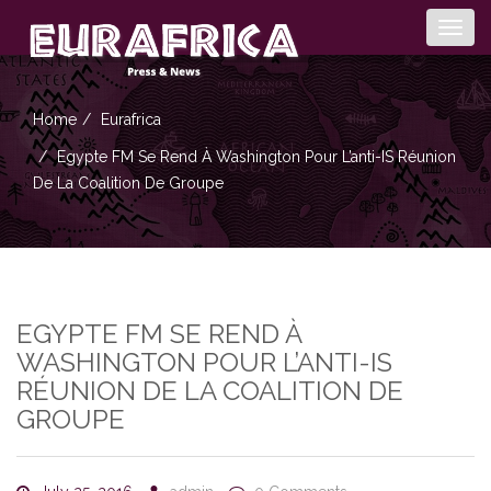
Togg
navig
Home
Eurafrica
Egypte FM Se Rend À Washington Pour L’anti-IS Réunion
De La Coalition De Groupe
EGYPTE FM SE REND À
WASHINGTON POUR L’ANTI-IS
RÉUNION DE LA COALITION DE
GROUPE