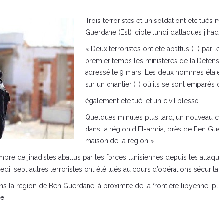
Trois terroristes et un soldat ont été tué
Guerdane (Est), cible lundi d’attaques jiha
« Deux terroristes ont été abattus (….) par l
premier temps les ministères de la Défens
adressé le 9 mars. Les deux hommes étaient
sur un chantier (…) où ils se sont emparés 
également été tué, et un civil blessé.
Quelques minutes plus tard, un nouveau c
dans la région d’El-amria, près de Ben Gue
maison de la région ».
re de jihadistes abattus par les forces tunisiennes depuis les atta
edi, sept autres terroristes ont été tués au cours d’opérations sécurita
ns la région de Ben Guerdane, à proximité de la frontière libyenne, p
le.