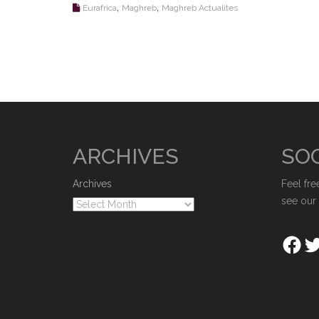
,
,
Eurafrica
Maghreb
Maghreb Actualites
ARCHIVES
SOC
Archives
Feel fre
see our