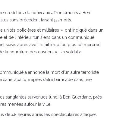
s mercredi lors de nouveaux affrontements à Ben
distes sans précédent faisant 55 morts.
es unités policières et militaires », ont indiqué dans un
e et de l’Intérieur tunisiens dans un communiqué
 suivis après avoir « fait irruption plus tôt mercredi
de la nourriture des ouvriers ». Un soldat a
ommuniqué a annoncé la mort d’un autre terroriste
rdane, abattu « après s’être barricadé dans une
ques sanglantes survenues lundi à Ben Guerdane, près
ires menées autour la ville.
lus de 48 heures après les spectaculaires attaques