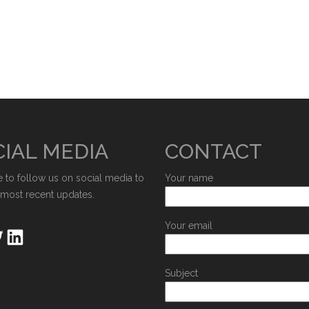
IAL MEDIA
CONTACT
e to follow us on social media to
Your name
 most recent updates.
Your email
Subject