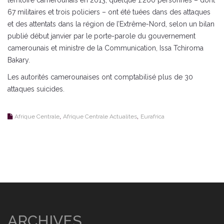
territoire camerounais en 2013, quelque 1.200 personnes – dont
67 militaires et trois policiers – ont été tuées dans des attaques
et des attentats dans la région de l’Extrême-Nord, selon un bilan
publié début janvier par le porte-parole du gouvernement
camerounais et ministre de la Communication, Issa Tchiroma
Bakary.
Les autorités camerounaises ont comptabilisé plus de 30
attaques suicides.
,
,
Afrique Centrale
Afrique Centrale Actualites
Eurafrica
ARCHIVES