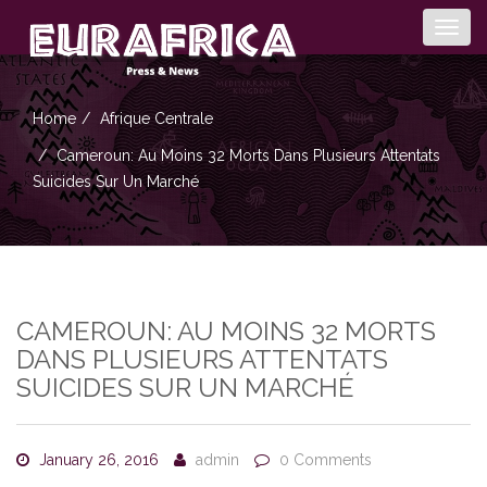
Togg
navig
Home
Afrique Centrale
Cameroun: Au Moins 32 Morts Dans Plusieurs Attentats
Suicides Sur Un Marché
CAMEROUN: AU MOINS 32 MORTS
DANS PLUSIEURS ATTENTATS
SUICIDES SUR UN MARCHÉ
January 26, 2016
admin
0 Comments