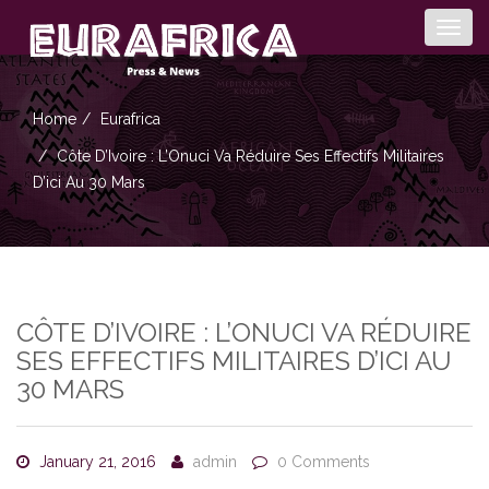
Togg
navig
Home
Eurafrica
Côte D’Ivoire : L’Onuci Va Réduire Ses Effectifs Militaires
D’ici Au 30 Mars
CÔTE D’IVOIRE : L’ONUCI VA RÉDUIRE
SES EFFECTIFS MILITAIRES D’ICI AU
30 MARS
January 21, 2016
admin
0 Comments