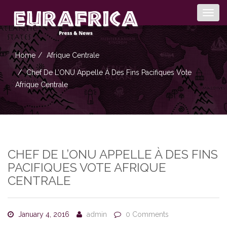
Togg
navig
Home
Afrique Centrale
Chef De L’ONU Appelle À Des Fins Pacifiques Vote
Afrique Centrale
CHEF DE L’ONU APPELLE À DES FINS
PACIFIQUES VOTE AFRIQUE
CENTRALE
January 4, 2016
admin
0 Comments