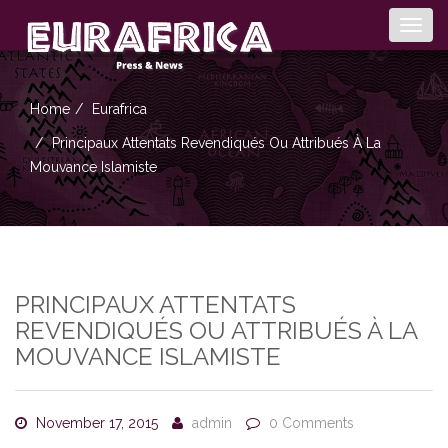
Togg
navig
Home
Eurafrica
Principaux Attentats Revendiqués Ou Attribués À La
Mouvance Islamiste
PRINCIPAUX ATTENTATS
REVENDIQUÉS OU ATTRIBUÉS À LA
MOUVANCE ISLAMISTE
November 17, 2015
admin
0 Comments