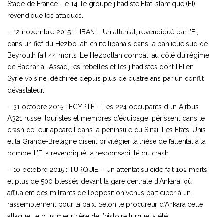
Stade de France. Le 14, le groupe jihadiste Etat islamique (EI)
revendique les attaques.
– 12 novembre 2015 : LIBAN – Un attentat, revendiqué par l’EI,
dans un fief du Hezbollah chiite libanais dans la banlieue sud de
Beyrouth fait 44 morts. Le Hezbollah combat, au côté du régime
de Bachar al-Assad, les rebelles et les jihadistes dont l’EI en
Syrie voisine, déchirée depuis plus de quatre ans par un conflit
dévastateur.
– 31 octobre 2015 : EGYPTE – Les 224 occupants d’un Airbus
A321 russe, touristes et membres d’équipage, périssent dans le
crash de leur appareil dans la péninsule du Sinaï. Les Etats-Unis
et la Grande-Bretagne disent privilégier la thèse de l’attentat à la
bombe. L’EI a revendiqué la responsabilité du crash.
– 10 octobre 2015 : TURQUIE – Un attentat suicide fait 102 morts
et plus de 500 blessés devant la gare centrale d’Ankara, où
affluaient des militants de l’opposition venus participer à un
rassemblement pour la paix. Selon le procureur d’Ankara cette
attaque, le plus meurtrière de l’histoire turque, a été