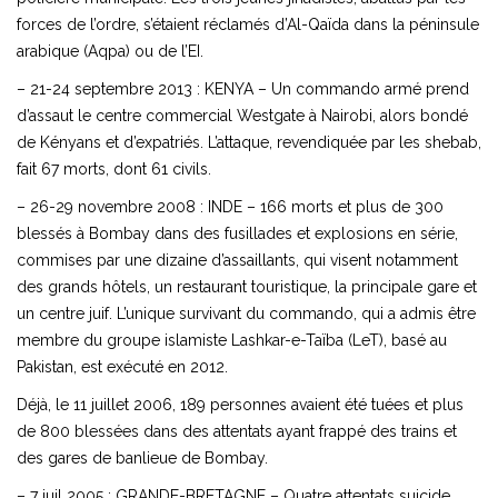
forces de l’ordre, s’étaient réclamés d’Al-Qaïda dans la péninsule
arabique (Aqpa) ou de l’EI.
– 21-24 septembre 2013 : KENYA – Un commando armé prend
d’assaut le centre commercial Westgate à Nairobi, alors bondé
de Kényans et d’expatriés. L’attaque, revendiquée par les shebab,
fait 67 morts, dont 61 civils.
– 26-29 novembre 2008 : INDE – 166 morts et plus de 300
blessés à Bombay dans des fusillades et explosions en série,
commises par une dizaine d’assaillants, qui visent notamment
des grands hôtels, un restaurant touristique, la principale gare et
un centre juif. L’unique survivant du commando, qui a admis être
membre du groupe islamiste Lashkar-e-Taïba (LeT), basé au
Pakistan, est exécuté en 2012.
Déjà, le 11 juillet 2006, 189 personnes avaient été tuées et plus
de 800 blessées dans des attentats ayant frappé des trains et
des gares de banlieue de Bombay.
– 7 juil 2005 : GRANDE-BRETAGNE – Quatre attentats suicide