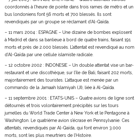
coordonnés à l’heure de pointe dans trois rames de métro et un
bus londoniens font 56 morts et 700 blessés. Ils sont
revendiqués par un groupe se réclamant d’Al-Qaïda.
– 11 mars 2004 : ESPAGNE – Une dizaine de bombes explosent
à Madrid et dans sa banlieue à bord de quatre trains, faisant 191
morts et près de 2.000 blessés. L’attentat est revendiqué au nom
d’Al-Qaïda par une cellule islamiste radicale.
– 12 octobre 2002 : INDONESIE – Un double attentat vise un bar-
restaurant et une discothèque, sur l’île de Bali, faisant 202 morts,
majoritairement des touristes. L’attaque est menée par un
commando de la Jamaah Islamiyah (JI), liée à Al-Qaïda.
– 11 septembre 2001 : ETATS-UNIS – Quatre avions de ligne sont
détournés et trois volontairement précipités sur les tours
jumelles du World Trade Center à New York et le Pentagone à
Washington. Le quatrième avion s’écrase en Pennsylvanie. Ces
attentats, revendiqués par Al-Qaïda, qui font environ 3.000
morts, sont les plus meurtriers de l’Histoire.