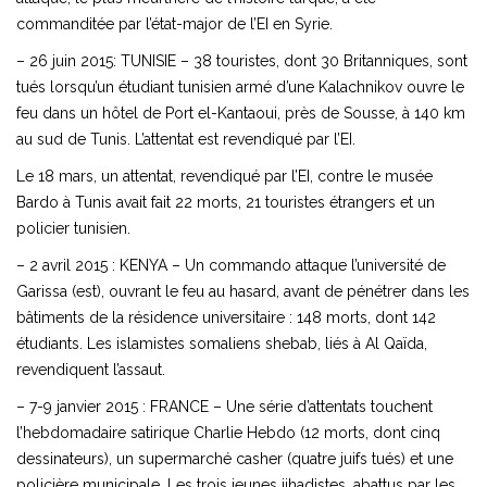
commanditée par l’état-major de l’EI en Syrie.
– 26 juin 2015: TUNISIE – 38 touristes, dont 30 Britanniques, sont
tués lorsqu’un étudiant tunisien armé d’une Kalachnikov ouvre le
feu dans un hôtel de Port el-Kantaoui, près de Sousse, à 140 km
au sud de Tunis. L’attentat est revendiqué par l’EI.
Le 18 mars, un attentat, revendiqué par l’EI, contre le musée
Bardo à Tunis avait fait 22 morts, 21 touristes étrangers et un
policier tunisien.
– 2 avril 2015 : KENYA – Un commando attaque l’université de
Garissa (est), ouvrant le feu au hasard, avant de pénétrer dans les
bâtiments de la résidence universitaire : 148 morts, dont 142
étudiants. Les islamistes somaliens shebab, liés à Al Qaïda,
revendiquent l’assaut.
– 7-9 janvier 2015 : FRANCE – Une série d’attentats touchent
l’hebdomadaire satirique Charlie Hebdo (12 morts, dont cinq
dessinateurs), un supermarché casher (quatre juifs tués) et une
policière municipale. Les trois jeunes jihadistes, abattus par les